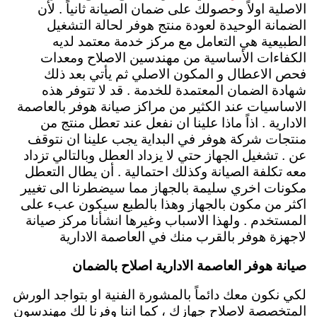
الاصلية اولاً وحصولك على ضمان الصيانة ثانياً . لأن
الضمانة الوحيدة لعودة منتج هوفر لحالة التشغيل
الطبيعية هي التعامل مع مركز خدمة معتمد لديه
الكفاءات الأساسية من مهندسين الاصلاح ومعدات
فحص الاعطال و المكون الاصلي ثم يأتي بعد ذلك
شهادة الضمان المعتمدة للخدمة . قد لا تتوفر هذه
الاساسيات عند الكثير من مراكز صيانة هوفر بالعاصمة
الادارية . اذاً ماذا علينا ان نفعل عند تعطل منتج من
منتجات شركة هوفر في البداية يجب علينا ان نتوقف
عن . تشغيل الجهاز حتي لا يزداد العطل وبالتالي تزداد
معه تكلفة الصيانة وكذلك احتمالية . أن يطال التعطل
مكونات اخري سليمة بالجهاز مما سيضطرنا الى تغيير
اكثر من مكون بالجهاز وهذا بالطبع سيكون عبء على
المستخدم .
ولهذا الاسباب وغيرها انشأنا مركز صيانة
لاجهزة هوفر بالقرب منك في العاصمة الادارية
صيانة هوفر العاصمة الادارية اصلاح بالضمان
لكي نكون معك دائماً بالمشورة الفنية او بتواجد الورش
المتخصصة لاصلاح جهازك ، كما اننا وفرنا لك مهندسون