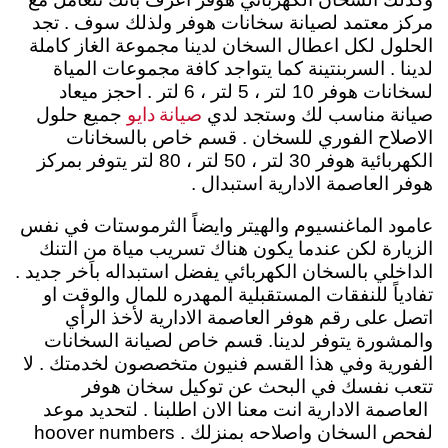
مركز معتمد لصيانة سخانات هوفر ولذلك سوف . تجد
الحلول لكل اعطال السخان لدينا مجموعة الغاز كاملة
لدينا . السربنتينة كما يتواجد كافة مجموعات المياة
لسخانات هوفر 10 لتر ، 5 لتر ، 6 لتر . احجز ميعاد
صيانة دايو
صيانة مناسب لك وستجد لدي
جميع حلول
الاصلاح الفوري للسخان . قسم خاص بالسخانات
الكهربائية هوفر 30 لتر ، 50 لتر ، 80 لتر يتوفر بمركز
هوفر العاصمة الادارية استبدال .
عامود الماغنسيوم والهيتر وايضاً الثرموستات في نفس
الزيارة لكن عندما يكون هناك تسريب مياة من التنك
الداخلي بالسخان الكهربائي يفضل استبداله باَخر جديد .
تفادياً للنفقات المستقبلية المهدره للمال والوقت او
اتصل على رقم هوفر العاصمة الادارية لأخذ الرأي
والمشورة يتوفر لدينا. قسم خاص لصيانة السخانات
الفورية وفي هذا القسم فنيون متخصصون لخدمتك . لا
تتعب نفسك في البحث عن توكيل سخان هوفر
العاصمة الادارية انت معنا الان اطلبنا . لتحديد موعد
لفحص السخان واصلاحه بمنزلك . hoover numbers