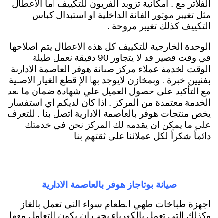
الفلاتر مع . امكانية تزويد الفريون للتكييف اما الاعطال
مثل تغيير موتور الفانة الداخلية او استبدال كباس
التكييف كذلك تغيير مروحة .
الوحدة الخارجية للتكييف كل هذه الاعطال يتم اصلاحها
في وقت قصير قد لا يتجاور 90 دقيقة نعمل طيلة
الوقت لخدمة عملاء مركز صيانة هوفر العاصمة الادارية
بفنيين خبرة . وبمخازن لايوجد بها الإ قطع الغيار الاصلية
مع التأكيد على حصول العميل علي شهادة ضمان ما بعد
الخدمة معتمدة من المركز . اذا كان لديكم اي استفسار
يخص منتجات هوفر بالعاصمة الادارية اتصل بنا . للتعرف
على ما يمكن ان يقدمه لك المركز نحن في خدمتك
دائماً شكراً لكل عملائنا على ثقتهم بنا
صيانة بوتاجاز هوفر بالعاصمة الادارية
اجهزة طباخات طهي الطعام سواء التى تعمل بالغاز
وكذلك التى تعمل بالكهرباء يجب ان يكون التعامل معها