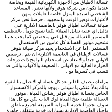
غسالة الاطباق من الاجهزة الكهربائية القيمة وبخاصة
عندما تكون من شركة هوفر ولأنها تعتبر . المساعد
الشخصي لسيدة المنزل خاصة العاملات منهن
لأعتبارات توفير الوقت والمجهود . حرصنا نحن مركز
صيانة غسالات اطباق هوفر بالعاصمة الادارية على
تذليل اي عقبة تقابل العملاء لكننا ننصح دوماً . بالتنظيف
المستمر للغسالة من قبل فني متخصص كما يجب علينا
تشحيم موتور الغسالة كل عامين من الاستعمال
المستمر . اما عن الاستخدام يحبذ مركز صيانة هوفر
غسالات الاطباق في العاصمة الادارية ان يتم . ترصيص
الاواني جيداً والابتعاد عن استخدام البرامج ذات درجات
الحرارة العالية مع الاواني . الضعيفة والاكواب والتي قد
تتسب في كسرها مع .
مراعاة تنظيف الفلتر بعد كل غسلة او الاتصال بنا لنقوم
بذلك بدلاً عنكي يا سيدتي . يوجد بالمركز الاكسسوار
الخاص بغسالة اطباق هوفر رشاش المياة . موتور
الغسالة طلمبة ضخ المياة لوك الباب لكن مع كل هذا
سوف تجدوا الخدمة المنزلية السريعة لجميع مناطق
واحياء العاصمة الادارية بسيارات خدمة متنقلة . جاهزة