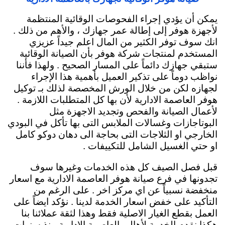
يمكن أن يؤدي إجراء الفحوصات الوقائية المنتظمة
لأجهزة هوفر إلى إطالة عمر جهازك ، والأهم من ذلك .
انك سوف توفر الكثير من المال اعلم جيداً عزيزي
المستخدم لمنتجات شركة هوفر بأن الصيانة الوقائية
ستبقي جهازك دائماً
على المسار الصحيح . ولهذا فأننا
نواظب دوماً على تذكير العميل بأهمية هذا الإجراء
لجهازه لكن من خلال الورش المخصصة لذلك بـ توكيل
هوفر العاصمة الادارية لأن بها كل المتطلبات اللازمة .
لأعمال الصيانة والفحص وتجديد الاجهزة مثل
البوتاجازات وغسالات الملابس التى بها تأكل في البودي
الخارجي او الثلاجات التى بحاجة الى دهان دوكو كامل
او حتي الغسيل الشامل للتكييفات .
قبل فصل الصيف كل هذه الخدمات وغيرها سوف
تجدونها في فرع صيانة هوفر العاصمة الادارية مع اسعار
منخفضة نسبياً عن اي مركز اخر . على الرغم من
التأكيد على خفض اسعار الخدمة لدينا . نؤكد ايضاً على
العمل بقطع الغيار الاصلية فقط وهذا لثقة عملائنا بنا
هكذا نقدم الخدمة لأهالي العاصمة الادارية منذ سنوات