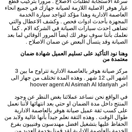
سرعة الاستجابة لطلبات الاصلاح . مروراً بتركيب قطع
غيار هوفر الاصلية اللازمة لصيانة جهازك في جميع انحاء
العاصمة الادارية وهذا مؤكد لتواجد سيارة الخدمة
المجهزة بأحدث ادوات فحص . وكشف الاعطال والتي
تضاهى احدث سيارات الصيانة في الشركة الام . كما
نعلمك بأننا سوف نوفر لك ايضاً المرور الوقائي لما بعد
الصيانة وقد يتسأل البعض عن ضمان الاصلاح .
وهنا نود التأكيد على تسليم العميل شهادة ضمان
معتمدة من
مركز صيانة هوفر بالعاصمة الادارية تتراوح ما بين 3
اشهر الى 12 شهر . وهذه المدة تختلف من جهاز الى
اخر hoover agent Al Asimah Al Idariyah
في الواقع نحن نساعد عملائنا بغض النظر عن وجود
المنتج داخل مدة الضمان او حتي بعد انتهائها لأننا نعمل
على كسب ثقة عميل صيانة هوفر بالعاصمة الادارية
طوال الوقت . وهذه الثقة نعلم جيداً بأنها غالية ولابد من
الحفاظ عليها بتشغيل افضل مهندسون وفنييون بفرع
الخدمة بالعاصمة الادارية لقد قمنا بخدمة العديد من