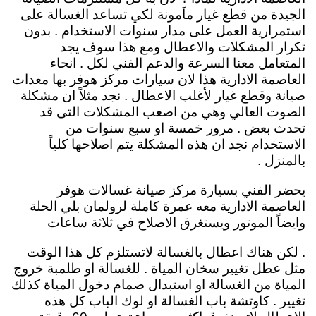
الجيدة من قطع غيار ماَمونة لكي تساعد الغسالة على
استمرارية العمل على مدار سنوات الاستخدام . بدون
تكرار المشكلات والاعطال ومع هذا سوف يجد
المتعامل معنا السرعة والدعم الفني لكل . انحاء
العاصمة الادارية هذا لان سيارات مركز هوفر بها معدات
صيانة وقطع غيار لأغلب الاعطال . نجد مثلاً ان مشكلة
الصوت العالي وهي من اصعب المشكلات التى قد
تحدث بعض . مرور خمسة او سبع سنوات من
الاستخدام نجد ان هذه المشكلة يتم اصلاحها كلياً
بالمنزل .
يحضر الفني بسيارة مركز صيانة غسالات هوفر
العاصمة الادارية معه عمرة كاملة لرولمان بلي الحلة
وايضاً الموتور ويستغرق الاصلاح في ثلاثة ساعات
. لكن هناك اعطال بالغسالة لاتستلزم كل هذا الوقت
مثل عطل تغيير سخان المياة . للغسالة او طلمبة خروج
المياة من الغسالة او استبدال صمام دخول المياة كذلك
تغيير . كاوتشة باب الغسالة او لوك الباب كل هذه