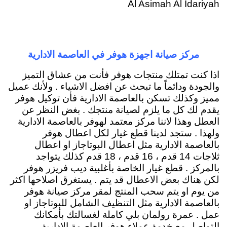
Al Asimah Al Idariyah
مركز صيانة اجهزة هوفر في العاصمة الادارية
اذا كنت تمتلك منتجات هوفر فأنت من عشاق التميز
والجودة ودائماً ما تبحث عن افضل الاشياء . ولأنك عميل
مميز وكذلك تسكن بالعاصمة الادارية فأن توكيل هوفر
يقدم لك كل ما يلزم لصيانة منتجك . بغض النظر عن
العطل وهذا لاننا مركز معتمد لهوفر بالعاصمة الادارية
ولهذا . ستجد لدينا قطع غيار لكل اعطال هوفر
بالعاصمة الادارية مثل اعطال البوتاجاز او اعطال
ثلاجات 14 قدم ، 16 قدم ، 18 قدم كذلك يتواجد
بالمركز . قطع غيار الخاصة بأغلبية ديب فريزر هوفر
لكن هناك بعض الاعطال قد يتم . يستغرق اصلاحها اكثر
من يوم او يتم سحب المنتج لمقر مركز صيانة هوفر
بالعاصمة الادارية مثل التنظيف الشامل للبوتاجاز او
عمل . عمرة رولمان بلي كاملة لغسالتك بأمكانك
التواصل مع خدمة عملاء هوفر العاصمة الادارية