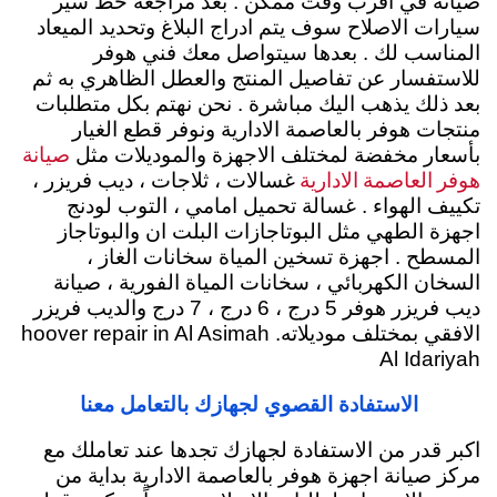
صيانة في اقرب وقت ممكن . بعد مراجعة خط سير
سيارات الاصلاح سوف يتم ادراج البلاغ وتحديد الميعاد
المناسب لك . بعدها سيتواصل معك فني هوفر
للاستفسار عن تفاصيل المنتج والعطل الظاهري به ثم
بعد ذلك يذهب اليك مباشرة . نحن نهتم بكل متطلبات
منتجات هوفر بالعاصمة الادارية ونوفر قطع الغيار
صيانة
بأسعار مخفضة لمختلف الاجهزة والموديلات مثل
هوفر العاصمة الادارية
غسالات ، ثلاجات ، ديب فريزر ،
تكييف الهواء . غسالة تحميل امامي ، التوب لودنج
اجهزة الطهي مثل البوتاجازات البلت ان والبوتاجاز
المسطح . اجهزة تسخين المياة سخانات الغاز ،
السخان الكهربائي ، سخانات المياة الفورية ، صيانة
ديب فريزر هوفر 5 درج ، 6 درج ، 7 درج والديب فريزر
الافقي بمختلف موديلاته. hoover repair in Al Asimah
Al Idariyah
الاستفادة القصوي لجهازك بالتعامل معنا
اكبر قدر من الاستفادة لجهازك تجدها عند تعاملك مع
مركز صيانة اجهزة هوفر بالعاصمة الادارية بداية من