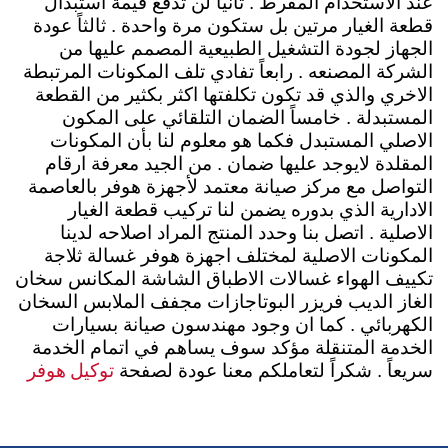
عند الاستخدام المفرط . ثانياً لن تدفع قيمة استبدال
قطعة الغيار مرتين بل ستكون مرة واحدة . ثالثاً عودة
الجهاز لجودة التشغيل الطبيعية المصمم عليها من
الشركة المصنعه . رابعاً تفادي تلف المكونات المرتبطة
الاخري والذي قد تكون تكلفتها اكثر بكثير من القطعة
المستبدلة . خامساً الضمان التلقائي على المكون
الاصلي المستبدل فكما هو معلوم لنا بأن المكونات
المقلدة لايوجد عليها ضمان . من الجيد معرفة ارقام
التواصل مع مركز صيانة معتمد لأجهزة هوفر بالعاصمة
الادارية الذي بدوره يضمن لنا تركيب قطعة الغيار
الاصلية . اتصل بنا وحدد المنتج المراد اصلاحه لدينا
المكونات الاصلية لمختلف اجهزة هوفر غسالة ثلاجة
تكييف الهواء غسالات الاطباق الشاشة المكانس سخان
الغاز الديب فريزر البوتاجازات مجفف الملابس السخان
الكهربائي . كما ان وجود مهندسون صيانة بسيارات
الخدمة المتنقلة مؤكد سوف يساهم في اتمام الخدمة
توكيل هوفر
سريعاً . شكراً لتعاملكم معنا عودة لصفحة