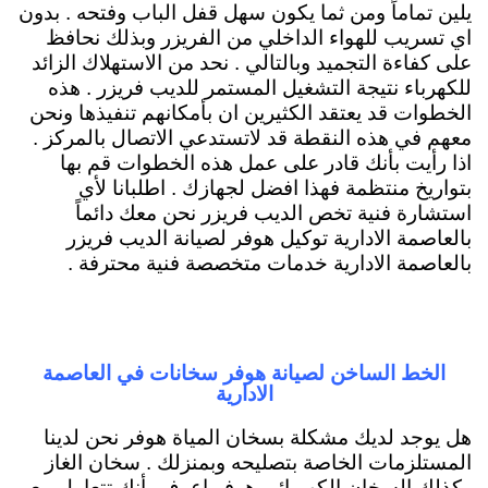
يلين تماماً ومن ثما يكون سهل قفل الباب وفتحه . بدون
اي تسريب للهواء الداخلي من الفريزر وبذلك نحافظ
على كفاءة التجميد وبالتالي . نحد من الاستهلاك الزائد
للكهرباء نتيجة التشغيل المستمر للديب فريزر . هذه
الخطوات قد يعتقد الكثيرين ان بأمكانهم تنفيذها ونحن
معهم في هذه النقطة قد لاتستدعي الاتصال بالمركز .
اذا رأيت بأنك قادر على عمل هذه الخطوات قم بها
بتواريخ منتظمة فهذا افضل لجهازك . اطلبانا لأي
استشارة فنية تخص الديب فريزر نحن معك دائماً
بالعاصمة الادارية توكيل هوفر لصيانة الديب فريزر
بالعاصمة الادارية خدمات متخصصة فنية محترفة .
الخط الساخن لصيانة هوفر سخانات في العاصمة
الادارية
هل يوجد لديك مشكلة بسخان المياة هوفر نحن لدينا
المستلزمات الخاصة بتصليحه وبمنزلك . سخان الغاز
وكذلك السخان الكهربائي هوفر اعرف بأنك تتعامل مع