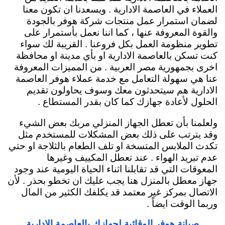
العملاء في العاصمة الادارية . ويسعدنا ان تكون معنا
لضمان استمرار عمل منتجات شركة هوفر بالجودة
والقوة المعروفة عنها ، كما اننا نعمل بأستمرار على
تطوير منظومة العمل بكل فروعنا . القريبة لك سواء
كنت تسكن بالعاصمة الادارية او بأي مدينة او محافظة
اخرى بجمهورية مصر العربية . من المميزات المعروفة
عنا هي سهولة التعامل مع خدمة عملاء هوفر العاصمة
الادارية هم سيتحدثون معك وسوف يحاولون تقديم
الحلول لأعادة جهازك كما كان بقدر المستطاع .
ولعلمنا بأن تعطل الجهاز المنزلي مربك بعض الشيء
وقد يترتب على ذلك بعض المشكلات للمستخدم مثل
تكدث الملابس المتسخة او تلف الطعام بالثلاجة او حتي
عدم تبريد الهواء . عند تعطل المكييف وغيرها
المعوقات التي قد تقابلنا اثناء الحياة اليومية عند وجود
جهاز معطل بالمنزل هنا يجب عليك ان تخطو بحذر . لأن
الاتصال بمركز غير معتمد قد يكلفك الكثير من المال
وربما الوقت ايضاً .
صيانة هوفر الوقائية لجهازك بالعاصمة الادارية