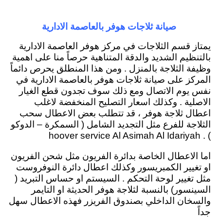
صيانة ثلاجات هوفر بالعاصمة الادارية
يمتاز قسم الثلاجات في مركز هوفر العاصمة الادارية
بالتنظيم الشديد والدقة المتناهية حرصاً منا على اهمية
وظيفة الثلاجة بالمنزل . ومن هذا المنطلق يحرص دائماً
المركز على صيانة ثلاجات هوفر بالعاصمة الادارية في
نفس يوم الاتصال ومع ذلك سوف تجدون قطع الغيار
الاصلية . وكذلك اسعار التصليح المنخفضة لاغلب
اعطال ثلاجة هوفر ، قد تتطلب بعض الاعطال سحب
الثلاجة للفرع مثل التجديد الشامل ( السمكرة – الدوكو
) . hoover service Al Asimah Al Idariyah
اما الاعطال الخاصة بدائرة الفريون مثل شحن الفريون
او تغيير الكمبريسور وكذلك اعطال دائرة النوفروست
مثل تغيير لوحة التحكم . السيستم او حساس التبريد (
السينسور) بالنسبة لثلاجة هوفر الحديثة او التايمر
والسخان الداخلي بصندوق الفريزر فهذه الاعطال سهل
جداً