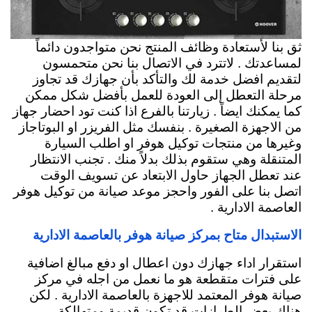
ثق بنا لأستعادة وظائف المنتج نحن متواجدون دائماً
لمساعدتك . لاتترد في الاتصال بنا نحن متحمسون
لتقديم افضل خدمة لك والتأكد بأن جهازك قد تجاوز
مرحلة التعطل إلى العودة للعمل بأفضل شكل ممكن
كما يمكنك ايضاً . زيارتنا بالفرع اذا كنت تود احضار جهاز
من الاجهزة الصغيرة . بنفسك مثل الفريزر او البوتاجاز
وغيرها من منتجات توكيل هوفر او اطلب السيارة
المتنقلة وهي ستقوم بذلك بدلاً منك . تجنب الانتظار
عند تعطل الجهاز حاول الابتعاد عن تسويف الوقت
اتصل بنا على الفور واحجز موعد صيانة من توكيل هوفر
العاصمة الادارية .
الاستبدال متاح بمركز صيانة هوفر بالعاصمة الادارية
استقرار اداء جهازك دون اعطال او دفع مبالغ اضافية
على فترات متقطعة هو ما نعمل من اجله في مركز
صيانة هوفر المعتمد للاجهزة بالعاصمة الادارية . لكن
هناك بعض الطرازات قد تكون قديمة ومتهالكة